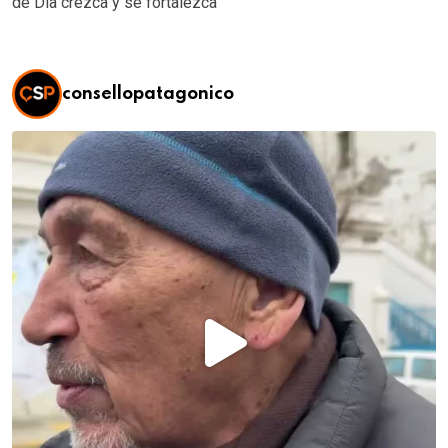
de Día crezca y se fortalezca”
consellopatagonico