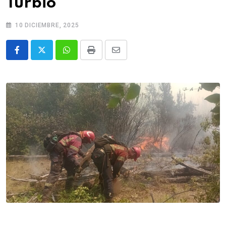
Turbio
10 DICIEMBRE, 2025
Whatsapp
Print
Share
via
Email