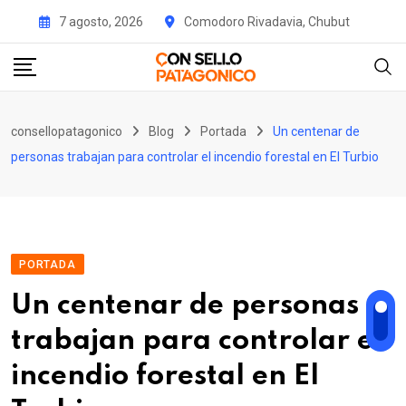
Skip
7 agosto, 2026
Comodoro Rivadavia, Chubut
to
content
consellopatagonico
Blog
Portada
Un centenar de
personas trabajan para controlar el incendio forestal en El Turbio
PORTADA
Un centenar de personas
trabajan para controlar el
incendio forestal en El