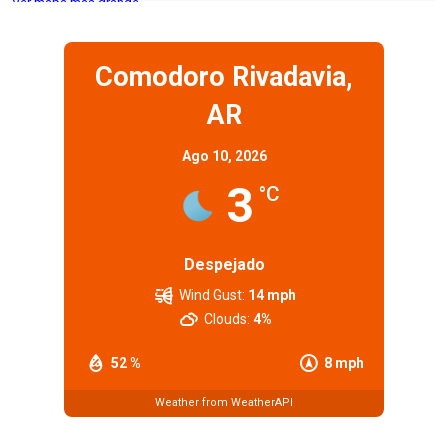
Ver mapa más grande
Comodoro Rivadavia,
AR
Ago 10, 2026
3
°C
Despejado
Wind Gust:
14 mph
Clouds:
4%
52 %
8 mph
Weather from WeatherAPI