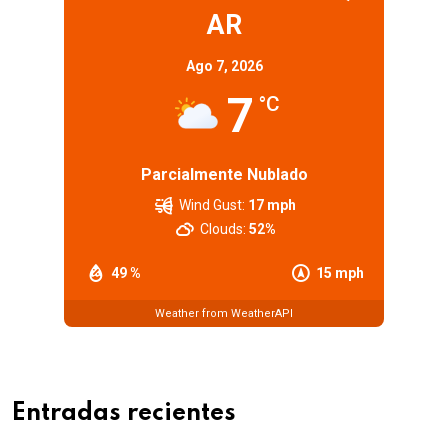
AR
Ago 7, 2026
7
°C
Parcialmente Nublado
Wind Gust:
17 mph
Clouds:
52%
49 %
15 mph
Weather from WeatherAPI
Entradas recientes