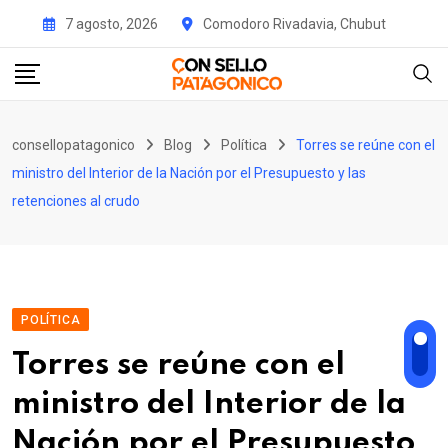
Skip
7 agosto, 2026
Comodoro Rivadavia, Chubut
to
content
consellopatagonico
Blog
Política
Torres se reúne con el
ministro del Interior de la Nación por el Presupuesto y las
retenciones al crudo
POLÍTICA
Torres se reúne con el
ministro del Interior de la
Nación por el Presupuesto