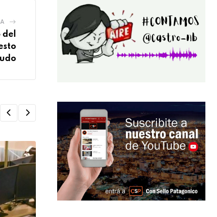
IA
 del
esto
rudo