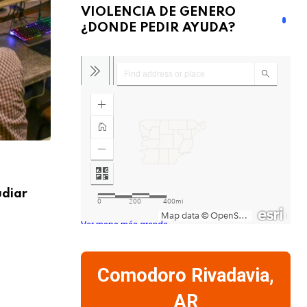
VIOLENCIA DE GENERO
¿DONDE PEDIR AYUDA?
SOCIEDAD
udiar
El próximo viernes se reabre la paritari
piden
Ver mapa más grande
6 AGOSTO, 2026
Comodoro Rivadavia,
AR