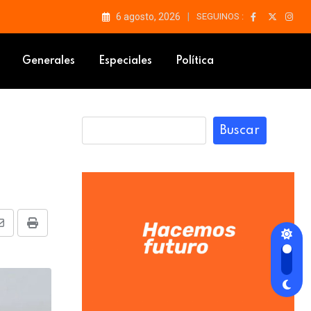
6 agosto, 2026
SEGUINOS :
Generales
Especiales
Política
Buscar
Share
Print
via
Email