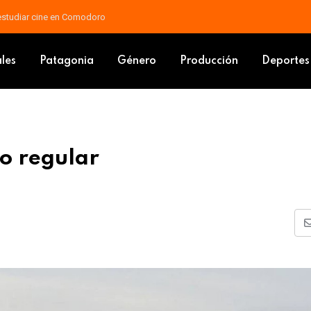
 docente: piden que las mejoras vayan al salario básico
e se espera viento regular
ales
Patagonia
Género
Producción
Deportes
to regular