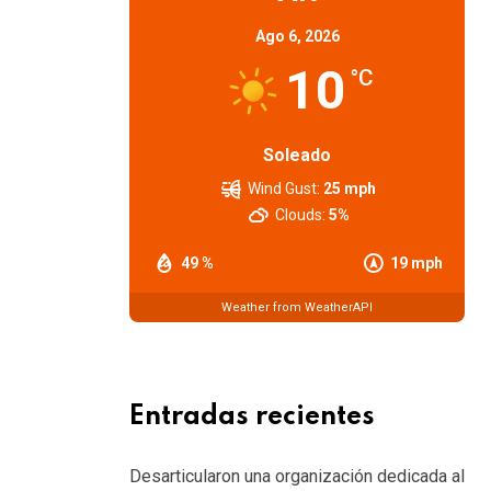
Ago 6, 2026
10
°C
Soleado
Wind Gust:
25 mph
Clouds:
5%
49 %
19 mph
Weather from WeatherAPI
Entradas recientes
Desarticularon una organización dedicada al