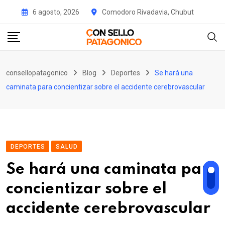
Skip
6 agosto, 2026
Comodoro Rivadavia, Chubut
to
content
consellopatagonico
Blog
Deportes
Se hará una
caminata para concientizar sobre el accidente cerebrovascular
DEPORTES
SALUD
Se hará una caminata para
concientizar sobre el
accidente cerebrovascular