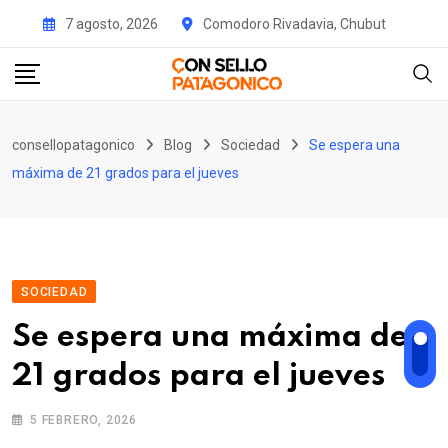
Skip
7 agosto, 2026
Comodoro Rivadavia, Chubut
to
content
consellopatagonico
Blog
Sociedad
Se espera una
máxima de 21 grados para el jueves
SOCIEDAD
Se espera una máxima de
21 grados para el jueves
5 FEBRERO, 2026