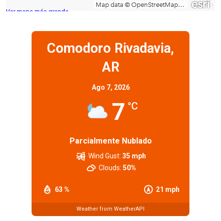
Ver mapa más grande
Comodoro Rivadavia,
AR
Ago 7, 2026
7
°C
Parcialmente Nublado
Wind Gust:
35 mph
Clouds:
50%
63 %
21 mph
Weather from WeatherAPI