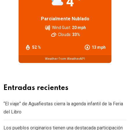
4
Parcialmente Nublado
Wind Gust:
20 mph
Clouds:
33%
52 %
13 mph
Weather from WeatherAPI
Entradas recientes
“El viaje” de Aguafiestas cierra la agenda infantil de la Feria
del Libro
Los pueblos originarios tienen una destacada participación