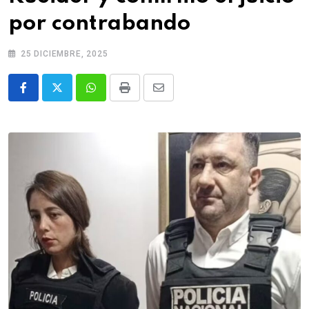
por contrabando
25 DICIEMBRE, 2025
Whatsapp
Print
Share
via
Email