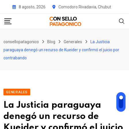
Skip
8 agosto, 2026
Comodoro Rivadavia, Chubut
to
content
consellopatagonico
Blog
Generales
La Justicia
paraguaya denegó un recurso de Kueider y confirmó el juicio por
contrabando
GENERALES
La Justicia paraguaya
denegó un recurso de
Kueider y confirmó el juicio