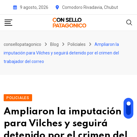
Skip
9 agosto, 2026
Comodoro Rivadavia, Chubut
to
content
consellopatagonico
Blog
Policiales
Ampliaron la
imputación para Vilches y seguirá detenido por el crimen del
trabajador del correo
POLICIALES
Ampliaron la imputación
para Vilches y seguirá
detenido por el crimen del