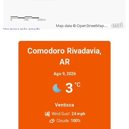
Ver mapa más grande
Comodoro Rivadavia,
AR
Ago 9, 2026
3
°C
Ventisca
Wind Gust:
24 mph
Clouds:
100%