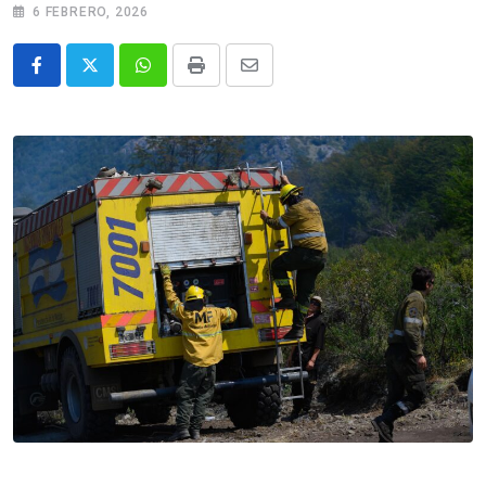
6 FEBRERO, 2026
Whatsapp
Print
Share
via
Email