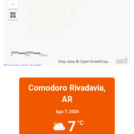
Ver mapa más grande
Comodoro Rivadavia,
AR
Ago 7, 2026
7
°C