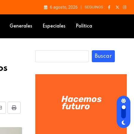
6 agosto, 2026
SEGUINOS :
Generales
Especiales
Política
Buscar
os
Share
Print
via
Email