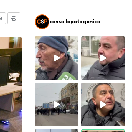
Share
Print
consellopatagonico
via
Email