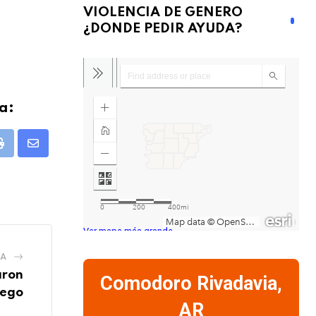
VIOLENCIA DE GENERO
¿DONDE PEDIR AYUDA?
a:
pp
Print
Share
via
Email
Ver mapa más grande
IA
aron
Comodoro Rivadavia,
uego
AR