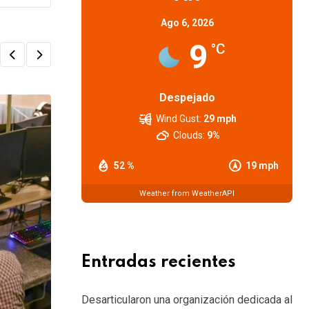
Ago 6, 2026
9
°C
Despejado
Wind Gust:
29 mph
Clouds:
9%
52 %
19 mph
Weather from WeatherAPI
Entradas recientes
Desarticularon una organización dedicada al