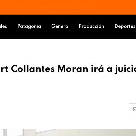
 docente: piden que las mejoras vayan al salario básico
 Hellvert Collantes Moran irá a juicios por jurados
ales
Patagonia
Género
Producción
Deportes
rt Collantes Moran irá a juici