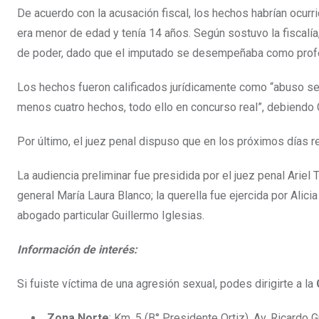
De acuerdo con la acusación fiscal, los hechos habrían ocurri
era menor de edad y tenía 14 años. Según sostuvo la fiscalía
de poder, dado que el imputado se desempeñaba como profes
Los hechos fueron calificados jurídicamente como “abuso se
menos cuatro hechos, todo ello en concurso real”, debiendo 
Por último, el juez penal dispuso que en los próximos días rem
La audiencia preliminar fue presidida por el juez penal Ariel
general María Laura Blanco; la querella fue ejercida por Ali
abogado particular Guillermo Iglesias.
Información de interés:
Si fuiste víctima de una agresión sexual, podes dirigirte a la
Zona Norte
: Km. 5 (B° Presidente Ortiz), Av. Ricardo 