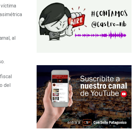
 víctima
 asimétrica
nal, al
so.
fiscal
o del