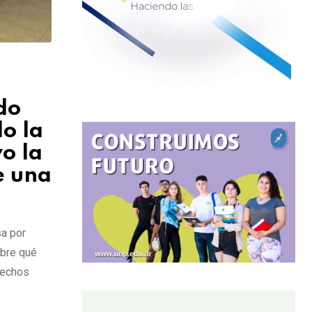
do
do la
o la
e una
sa por
obre qué
hechos