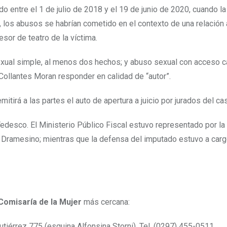
do entre el 1 de julio de 2018 y el 19 de junio de 2020, cuando la
, los abusos se habrían cometido en el contexto de una relación
or de teatro de la víctima.
xual simple, al menos dos hechos; y abuso sexual con acceso car
Collantes Moran responder en calidad de “autor”.
itirá a las partes el auto de apertura a juicio por jurados del ca
 Tedesco. El Ministerio Público Fiscal estuvo representado por la 
cia Dramesino; mientras que la defensa del imputado estuvo a carg
Comisaría de la Mujer
más cercana:
Gutiérrez 775 (esquina Alfonsina Storni). Tel. (0297) 455-0511.