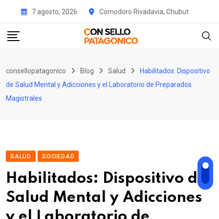
Skip
7 agosto, 2026
Comodoro Rivadavia, Chubut
to
content
consellopatagonico
Blog
Salud
Habilitados: Dispositivo
de Salud Mental y Adicciones y el Laboratorio de Preparados
Magistrales
SALUD
SOCIEDAD
Habilitados: Dispositivo de
Salud Mental y Adicciones
y el Laboratorio de