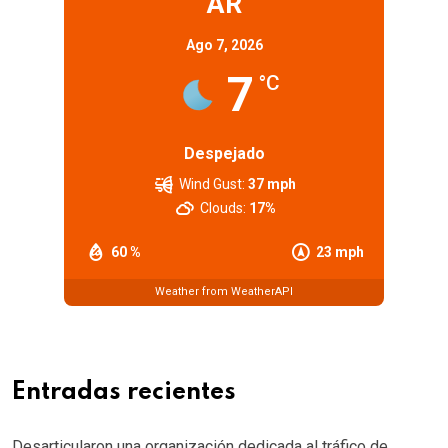
AR
Ago 7, 2026
7
°C
Despejado
Wind Gust:
37 mph
Clouds:
17%
60 %
23 mph
Weather from WeatherAPI
Entradas recientes
Desarticularon una organización dedicada al tráfico de