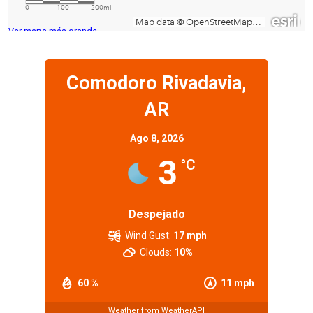
Ver mapa más grande
Comodoro Rivadavia,
AR
Ago 8, 2026
3
°C
Despejado
Wind Gust:
17 mph
Clouds:
10%
60 %
11 mph
Weather from WeatherAPI