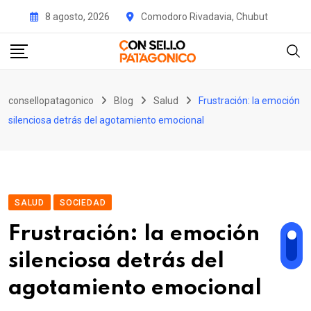
Skip
8 agosto, 2026
Comodoro Rivadavia, Chubut
to
content
consellopatagonico
Blog
Salud
Frustración: la emoción
silenciosa detrás del agotamiento emocional
SALUD
SOCIEDAD
Frustración: la emoción
silenciosa detrás del
agotamiento emocional