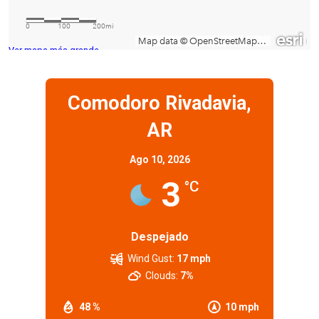
Ver mapa más grande
Comodoro Rivadavia,
AR
Ago 10, 2026
3
°C
Despejado
Wind Gust:
17 mph
Clouds:
7%
48 %
10 mph