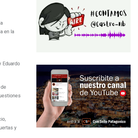
la
a en la
y Eduardo
 de
cuestiones
io,
uertas y