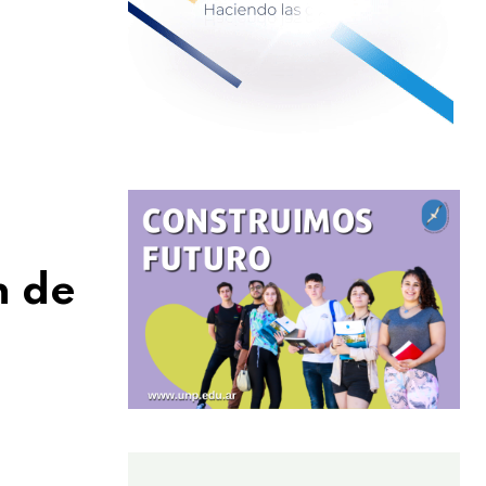
n de
a