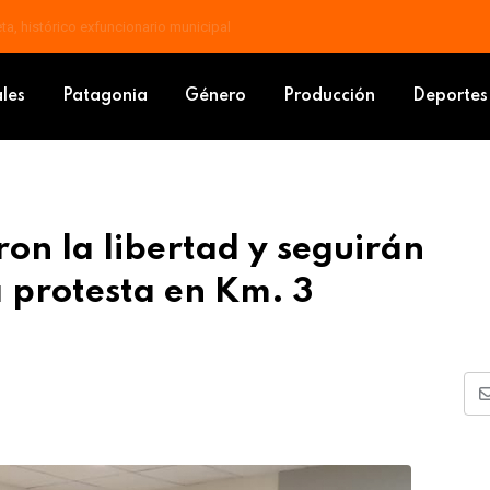
a, histórico exfuncionario municipal
ecuperaron la libertad y seguirán vinculados a la causa por la protesta e
ales
Patagonia
Género
Producción
Deportes
on la libertad y seguirán
a protesta en Km. 3