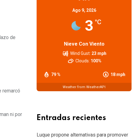
Ago 9, 2026
3
°C
plazo de
Nieve Con Viento
Wind Gust:
23 mph
Clouds:
100%
79 %
18 mph
Weather from WeatherAPI
ue remarcó
aman ni por
Entradas recientes
Luque propone alternativas para promover