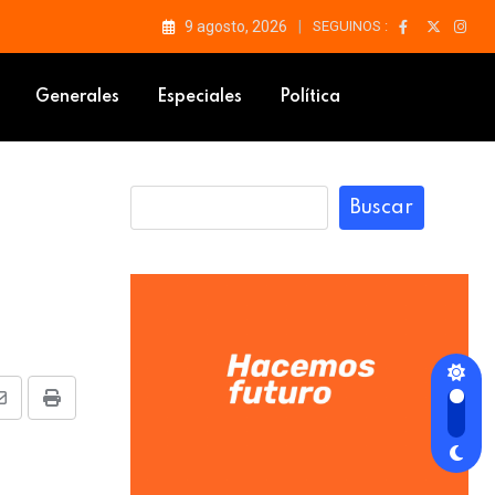
9 agosto, 2026
SEGUINOS :
n Km. 3
Generales
Especiales
Política
Buscar
Share
Print
via
Email