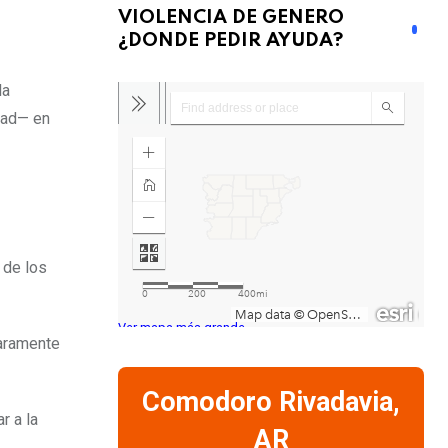
VIOLENCIA DE GENERO
¿DONDE PEDIR AYUDA?
la
idad— en
 de los
Ver mapa más grande
laramente
Comodoro Rivadavia,
r a la
AR