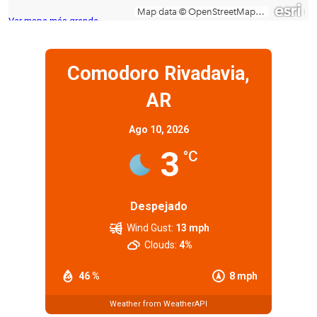
Ver mapa más grande
Comodoro Rivadavia,
AR
Ago 10, 2026
3
°C
Despejado
Wind Gust:
13 mph
Clouds:
4%
46 %
8 mph
Weather from WeatherAPI