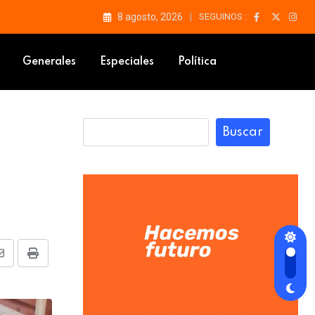
8 agosto, 2026
SEGUINOS :
Generales
Especiales
Política
Buscar
Share
Print
via
Email