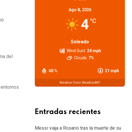
Ago 8, 2026
4
ió
°C
Soleado
Wind Gust:
24 mph
ima del
Clouds:
7%
60 %
21 mph
Weather from WeatherAPI
 entornos
Entradas recientes
Messi viaja a Rosario tras la muerte de su