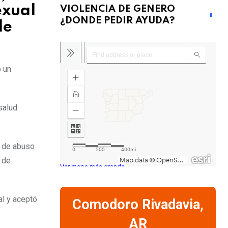
exual
VIOLENCIA DE GENERO
¿DONDE PEDIR AYUDA?
de
ó un
salud
s de abuso
 de
Ver mapa más grande
al y aceptó
Comodoro Rivadavia,
AR