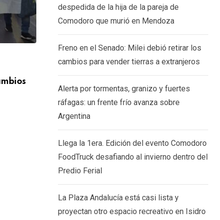
despedida de la hija de la pareja de
Comodoro que murió en Mendoza
Freno en el Senado: Milei debió retirar los
cambios para vender tierras a extranjeros
GENERALES
cambios
Alerta por tormentas, granizo y fuertes 
Alerta por tormentas, granizo y fuertes
frente
ráfagas: un frente frío avanza sobre
5 AGOSTO, 2026
Argentina
Llega la 1era. Edición del evento Comodoro
FoodTruck desafiando al invierno dentro del
Predio Ferial
La Plaza Andalucía está casi lista y
proyectan otro espacio recreativo en Isidro