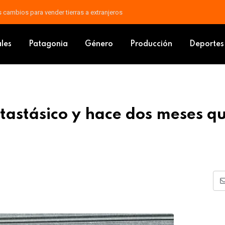
áfagas: un frente frío avanza sobre Argentina
 metastásico y hace dos meses que no recibe la medicación
ales
Patagonia
Género
Producción
Deportes
astásico y hace dos meses q