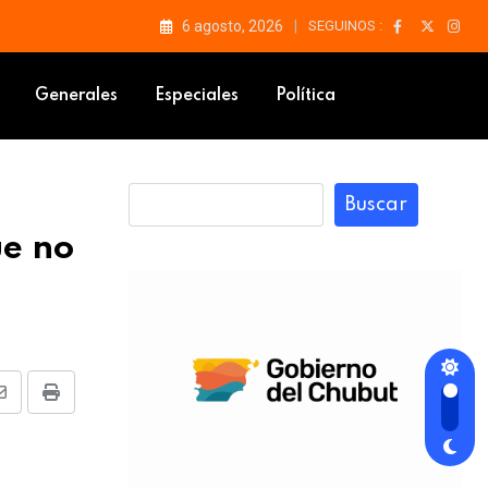
6 agosto, 2026
SEGUINOS :
Generales
Especiales
Política
Buscar
ue no
Share
Print
via
Email