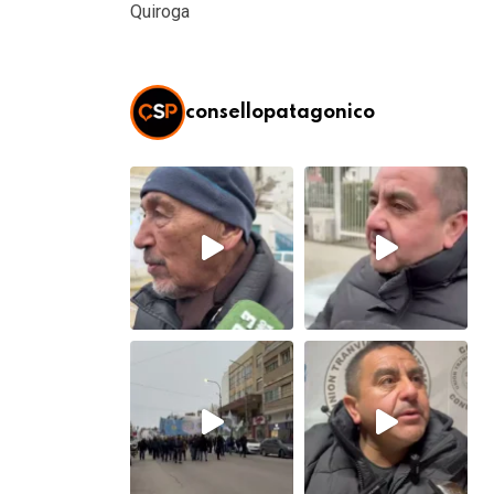
Quiroga
consellopatagonico