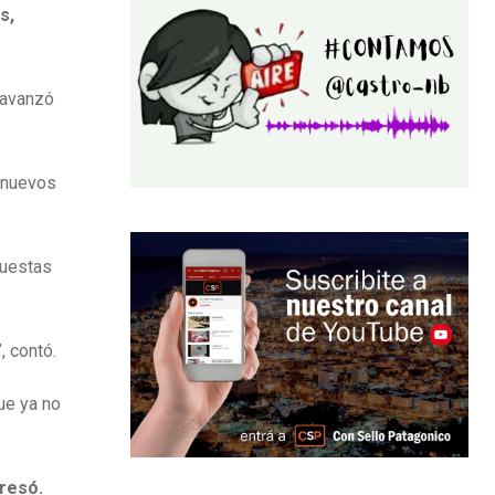
s,
 avanzó
 nuevos
puestas
, contó.
ue ya no
presó.