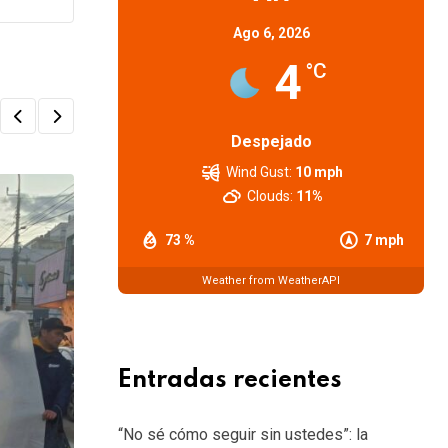
Ago 6, 2026
4
°C
Despejado
Wind Gust:
10 mph
Clouds:
11%
73 %
7 mph
Weather from WeatherAPI
Entradas recientes
“No sé cómo seguir sin ustedes”: la