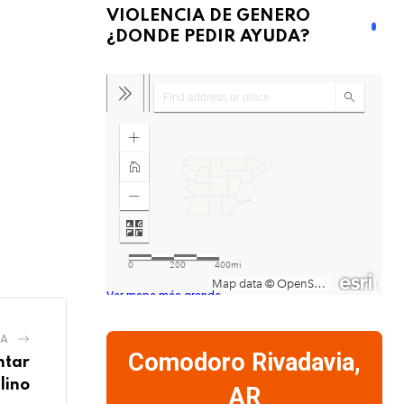
VIOLENCIA DE GENERO
¿DONDE PEDIR AYUDA?
Ver mapa más grande
IA
Comodoro Rivadavia,
ntar
lino
AR