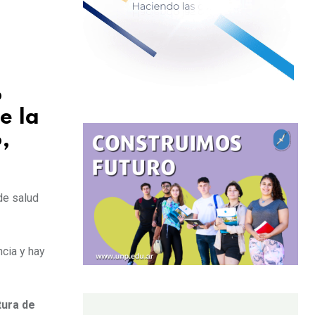
ó
e la
,
de salud
cia y hay
tura de