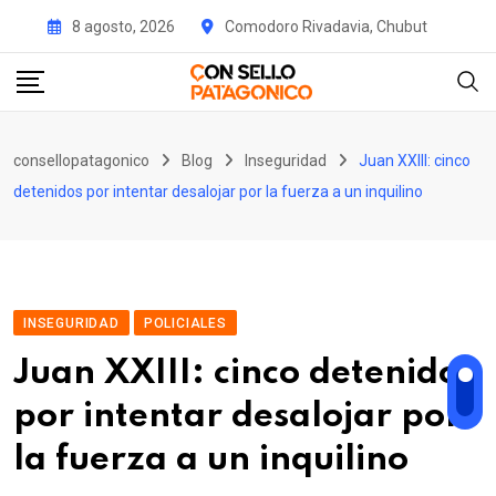
Skip
8 agosto, 2026
Comodoro Rivadavia, Chubut
to
content
consellopatagonico
Blog
Inseguridad
Juan XXIII: cinco
detenidos por intentar desalojar por la fuerza a un inquilino
INSEGURIDAD
POLICIALES
Juan XXIII: cinco detenidos
por intentar desalojar por
la fuerza a un inquilino