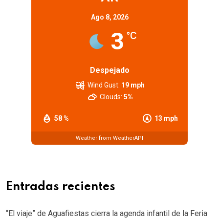
Ago 8, 2026
3
°C
Despejado
Wind Gust:
19 mph
Clouds:
5%
58 %
13 mph
Weather from WeatherAPI
Entradas recientes
“El viaje” de Aguafiestas cierra la agenda infantil de la Feria