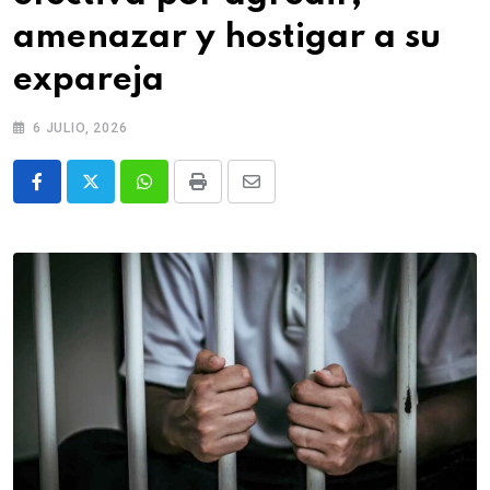
amenazar y hostigar a su
expareja
6 JULIO, 2026
Whatsapp
Print
Share
via
Email