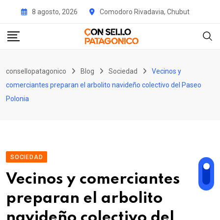
Skip
8 agosto, 2026
Comodoro Rivadavia, Chubut
to
content
consellopatagonico
Blog
Sociedad
Vecinos y
comerciantes preparan el arbolito navideño colectivo del Paseo
Polonia
SOCIEDAD
Vecinos y comerciantes
preparan el arbolito
navideño colectivo del