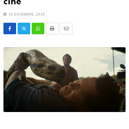
cine
24 DICIEMBRE, 2025
Whatsapp
Print
Share
via
Email