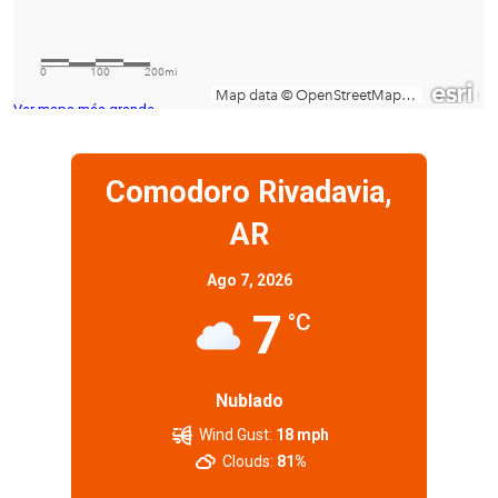
Ver mapa más grande
Comodoro Rivadavia,
AR
Ago 7, 2026
7
°C
Nublado
Wind Gust:
18 mph
Clouds:
81%