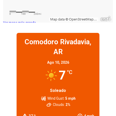
Ver mapa más grande
Comodoro Rivadavia,
AR
Ago 10, 2026
7
°C
Soleado
Wind Gust:
5 mph
Clouds:
2%