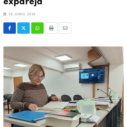
expareja
26 JUNIO, 2026
Whatsapp
Print
Share
via
Email