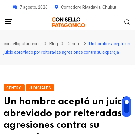
Skip
7 agosto, 2026
Comodoro Rivadavia, Chubut
to
content
consellopatagonico
Blog
Género
Un hombre aceptó un
juicio abreviado por reiteradas agresiones contra su expareja
GÉNERO
JUDICIALES
Un hombre aceptó un juicio
abreviado por reiteradas
agresiones contra su