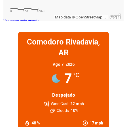
Ver mapa más grande
Comodoro Rivadavia,
AR
Ago 7, 2026
7
°C
Despejado
Wind Gust:
22 mph
Clouds:
10%
48 %
17 mph