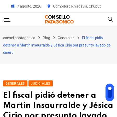
Skip
7 agosto, 2026
Comodoro Rivadavia, Chubut
to
content
consellopatagonico
Blog
Generales
El fiscal pidió
detener a Martín Insaurralde y Jésica Cirio por presunto lavado de
dinero
GENERALES
JUDICIALES
El fiscal pidió detener a
Martín Insaurralde y Jésica
Cirio por presunto lavado