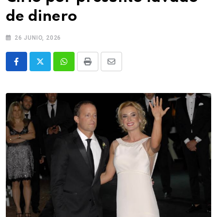
de dinero
26 JUNIO, 2026
Whatsapp
Print
Share
via
Email