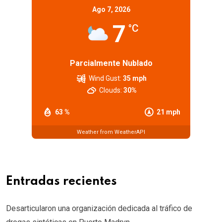
Ago 7, 2026
7
°C
Parcialmente Nublado
Wind Gust:
35 mph
Clouds:
30%
63 %
21 mph
Weather from WeatherAPI
Entradas recientes
Desarticularon una organización dedicada al tráfico de