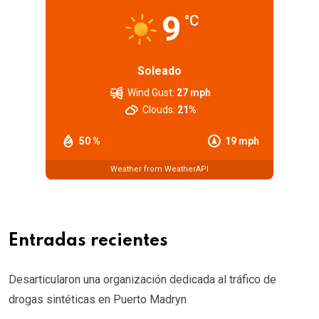
9
°C
Soleado
Wind Gust:
27 mph
Clouds:
21%
50 %
19 mph
Weather from WeatherAPI
Entradas recientes
Desarticularon una organización dedicada al tráfico de
drogas sintéticas en Puerto Madryn