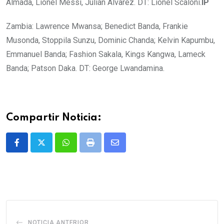
Almada, Lionel Messi, Julián Álvarez. DT: Lionel Scaloni.
IP
Zambia: Lawrence Mwansa; Benedict Banda, Frankie
Musonda, Stoppila Sunzu, Dominic Chanda; Kelvin Kapumbu,
Emmanuel Banda; Fashion Sakala, Kings Kangwa, Lameck
Banda; Patson Daka. DT: George Lwandamina.
Compartir Noticia:
Whatsapp
Print
Share
via
Email
NOTICIA ANTERIOR