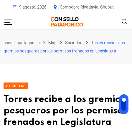
Skip
9 agosto, 2026
Comodoro Rivadavia, Chubut
to
content
consellopatagonico
Blog
Sociedad
Torres recibe a los
gremios pesqueros por los permisos frenados en Legislatura
SOCIEDAD
Torres recibe a los gremios
pesqueros por los permisos
frenados en Legislatura