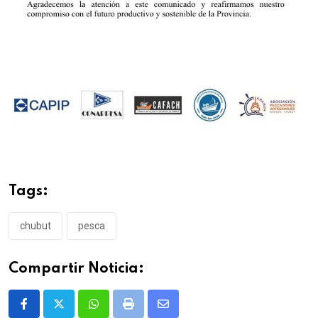
Tags:
chubut
pesca
Compartir Noticia:
Whatsapp
Print
Share