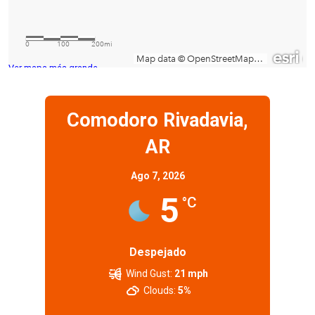
Ver mapa más grande
Comodoro Rivadavia,
AR
Ago 7, 2026
5
°C
Despejado
Wind Gust:
21 mph
Clouds:
5%