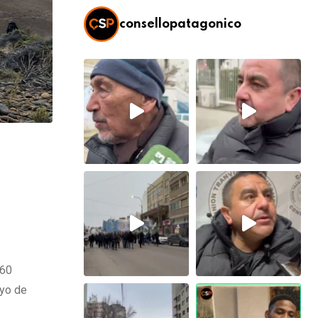
consellopatagonico
 60
oyo de