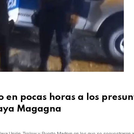
o en pocas horas a los presun
Playa Magagna
laya Unión, Trelew y Puerto Madryn en los que se secuestraron 