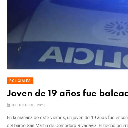
POLICIALES
Joven de 19 años fue balea
31 OCTUBRE, 2025
En la mañana de este viernes, un joven de 19 años fue encon
del barrio San Martín de Comodoro Rivadavia. El hecho ocurri