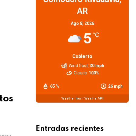
AR
Ago 8, 2026
5
°C
Cubierto
Wind Gust:
30 mph
Clouds:
100%
65 %
26 mph
tos
Weather from WeatherAPI
Entradas recientes
armas,