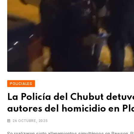
POLICIALES
La Policía del Chubut detuv
autores del homicidio en 
26 OCTUBRE, 2025
Se realizaron siete allanamientos simultáneos en Rawson, P