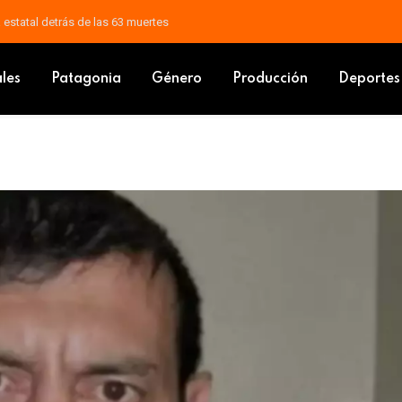
a, histórico exfuncionario municipal
ales
Patagonia
Género
Producción
Deportes