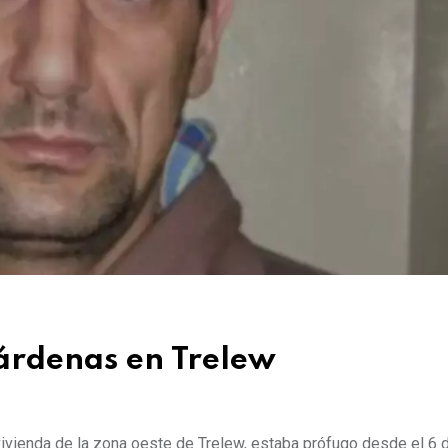
árdenas en Trelew
vivienda de la zona oeste de Trelew, estaba prófugo desde el 6 