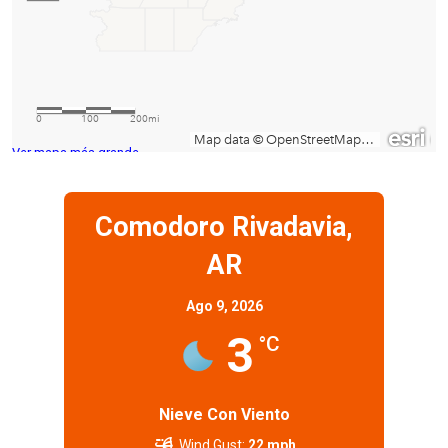
Ver mapa más grande
Comodoro Rivadavia,
AR
Ago 9, 2026
3
°C
Nieve Con Viento
Wind Gust:
22 mph