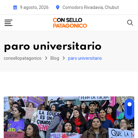
Skip
9 agosto, 2026
Comodoro Rivadavia, Chubut
to
content
paro universitario
consellopatagonico
Blog
paro universitario