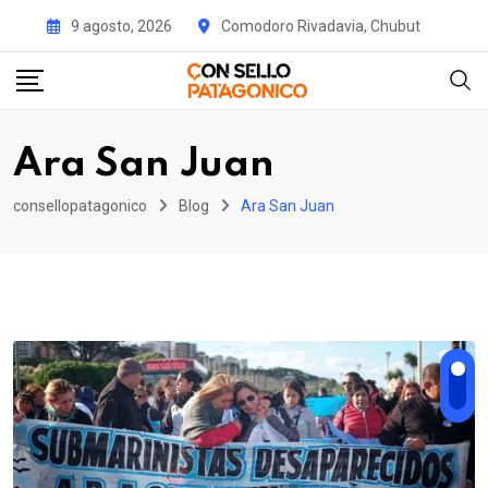
Skip
9 agosto, 2026
Comodoro Rivadavia, Chubut
to
content
Ara San Juan
consellopatagonico
Blog
Ara San Juan