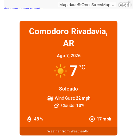
Ver mapa más grande
Comodoro Rivadavia,
AR
Ago 7, 2026
7
°C
Soleado
Wind Gust:
22 mph
Clouds:
10%
48 %
17 mph
Weather from WeatherAPI