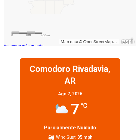
Ver mapa más grande
Comodoro Rivadavia,
AR
Ago 7, 2026
7
°C
Parcialmente Nublado
Wind Gust:
35 mph