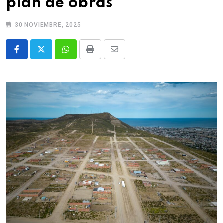
plan de obras
30 NOVIEMBRE, 2025
Whatsapp
Print
Share
via
Email