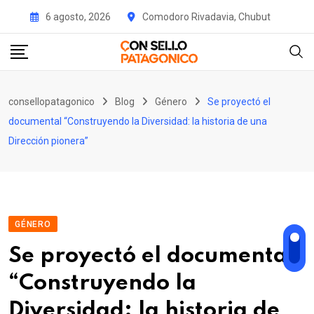
Skip
6 agosto, 2026
Comodoro Rivadavia, Chubut
to
content
consellopatagonico
Blog
Género
Se proyectó el
documental “Construyendo la Diversidad: la historia de una
Dirección pionera”
GÉNERO
Se proyectó el documental
“Construyendo la
Diversidad: la historia de