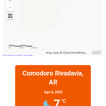
Ver mapa más grande
Comodoro Rivadavia,
AR
Ago 6, 2026
7
°C