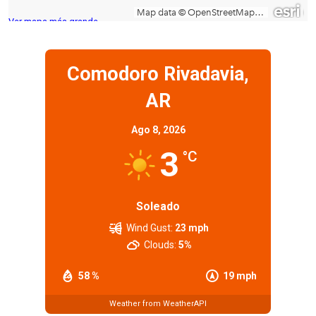
Ver mapa más grande
Comodoro Rivadavia,
AR
Ago 8, 2026
3
°C
Soleado
Wind Gust:
23 mph
Clouds:
5%
58 %
19 mph
Weather from WeatherAPI