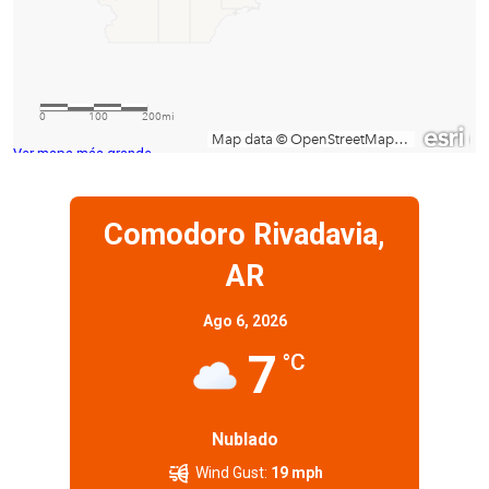
Ver mapa más grande
Comodoro Rivadavia,
AR
Ago 6, 2026
7
°C
Nublado
Wind Gust:
19 mph