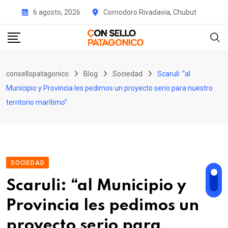
Skip
6 agosto, 2026
Comodoro Rivadavia, Chubut
to
content
consellopatagonico
Blog
Sociedad
Scaruli: “al
Municipio y Provincia les pedimos un proyecto serio para nuestro
territorio marítimo”
SOCIEDAD
Scaruli: “al Municipio y
Provincia les pedimos un
proyecto serio para