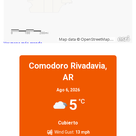
Ver mapa más grande
Comodoro Rivadavia,
AR
Ago 6, 2026
5
°C
Cubierto
Wind Gust:
13 mph