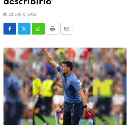
describirlo”
22 JUNIO, 2026
Whatsapp
Print
Share
via
Email