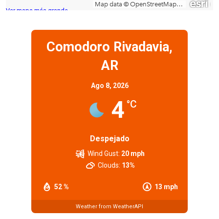
Ver mapa más grande
Comodoro Rivadavia,
AR
Ago 8, 2026
4
°C
Despejado
Wind Gust:
20 mph
Clouds:
13%
52 %
13 mph
Weather from WeatherAPI