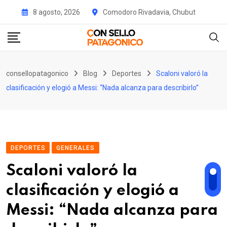
Skip
8 agosto, 2026
Comodoro Rivadavia, Chubut
to
content
consellopatagonico
Blog
Deportes
Scaloni valoró la
clasificación y elogió a Messi: “Nada alcanza para describirlo”
DEPORTES
GENERALES
Scaloni valoró la
clasificación y elogió a
Messi: “Nada alcanza para