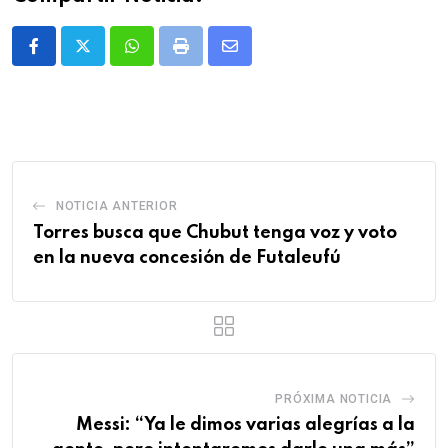
Whatsapp
Print
Share
via
Email
NOTICIA ANTERIOR
Torres busca que Chubut tenga voz y voto
en la nueva concesión de Futaleufú
PRÓXIMA NOTICIA
Messi: “Ya le dimos varias alegrías a la