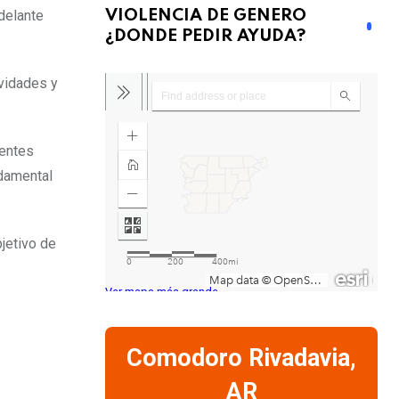
delante
VIOLENCIA DE GENERO
¿DONDE PEDIR AYUDA?
ividades y
rentes
ndamental
jetivo de
Ver mapa más grande
Comodoro Rivadavia,
AR