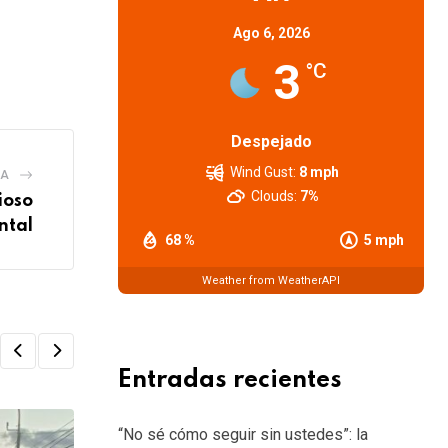
Ago 6, 2026
3
°C
Despejado
Wind Gust:
8 mph
IA
Clouds:
7%
ioso
ntal
68 %
5 mph
Weather from WeatherAPI
Entradas recientes
“No sé cómo seguir sin ustedes”: la