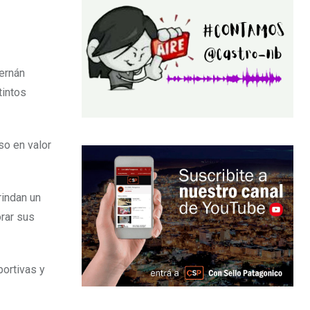
ernán
tintos
so en valor
indan un
rar sus
portivas y