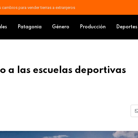
áfagas: un frente frío avanza sobre Argentina
amiento a las escuelas deportivas municipales
ales
Patagonia
Género
Producción
Deportes
 a las escuelas deportivas