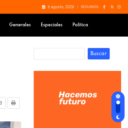
6 agosto, 2026
SEGUINOS :
Generales
Especiales
Política
Buscar
Share
Print
via
Email