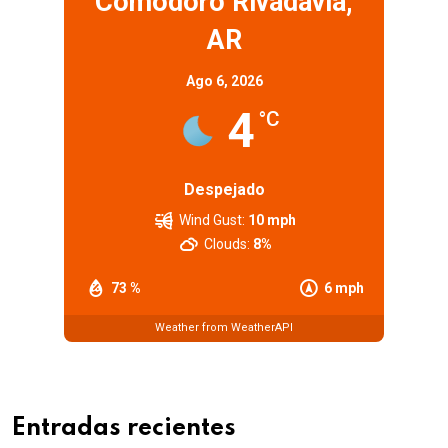
Comodoro Rivadavia,
AR
Ago 6, 2026
4
°C
Despejado
Wind Gust:
10 mph
Clouds:
8%
73 %
6 mph
Weather from WeatherAPI
Entradas recientes