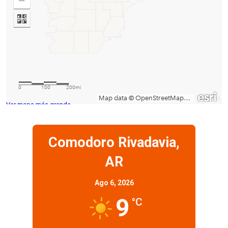
Ver mapa más grande
Comodoro Rivadavia,
AR
Ago 6, 2026
9
°C