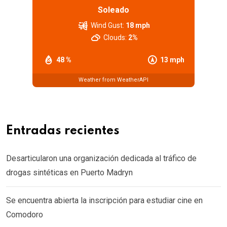
Soleado
Wind Gust:
18 mph
Clouds:
2%
48 %
13 mph
Weather from WeatherAPI
Entradas recientes
Desarticularon una organización dedicada al tráfico de
drogas sintéticas en Puerto Madryn
Se encuentra abierta la inscripción para estudiar cine en
Comodoro