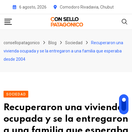
Skip
6 agosto, 2026
Comodoro Rivadavia, Chubut
to
content
consellopatagonico
Blog
Sociedad
Recuperaron una
vivienda ocupada y se la entregaron a una familia que esperaba
desde 2004
SOCIEDAD
Recuperaron una vivienda
ocupada y se la entregaron
a una familia que esperaba