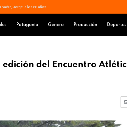
ra que los chicos descubran la naturaleza
a nueva edición del Encuentro Atlético Infantil Navideño
ales
Patagonia
Género
Producción
Deportes
 edición del Encuentro Atléti