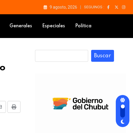
9 agosto, 2026
SEGUINOS :
Generales
Especiales
Política
Buscar
co
Share
Print
via
Email