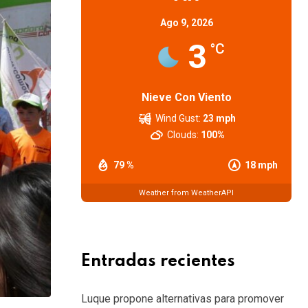
Ago 9, 2026
3
°C
Nieve Con Viento
Wind Gust:
23 mph
Clouds:
100%
79 %
18 mph
Weather from WeatherAPI
Entradas recientes
Luque propone alternativas para promover