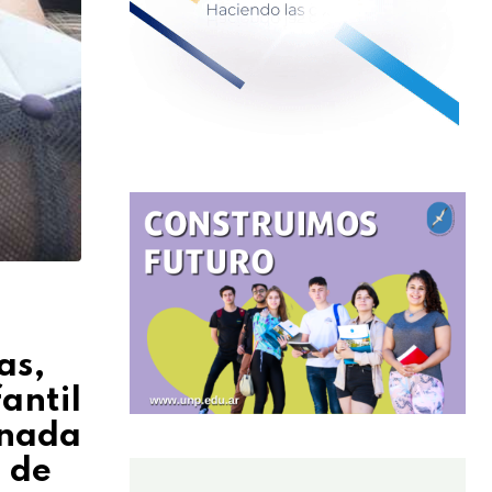
as,
fantil
inada
s de