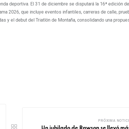
a deportiva. El 31 de diciembre se disputará la 16ª edición de 
ama 2026, que incluye eventos infantiles, carreras de calle, pru
das y el debut del Triatlón de Montaña, consolidando una propue
PRÓXIMA NOTIC
Un jubilado de Rawson se llevó má