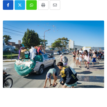
Whatsapp
Print
Share
via
Email