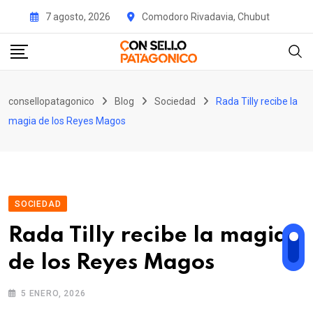
Skip
7 agosto, 2026
Comodoro Rivadavia, Chubut
to
content
consellopatagonico
Blog
Sociedad
Rada Tilly recibe la
magia de los Reyes Magos
SOCIEDAD
Rada Tilly recibe la magia
de los Reyes Magos
5 ENERO, 2026