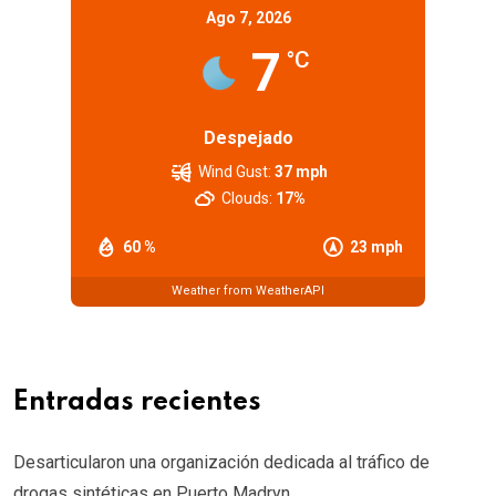
Ago 7, 2026
7
°C
Despejado
Wind Gust:
37 mph
Clouds:
17%
60 %
23 mph
Weather from WeatherAPI
Entradas recientes
Desarticularon una organización dedicada al tráfico de
drogas sintéticas en Puerto Madryn