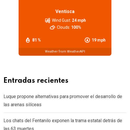
Ventisca
Wind Gust:
24 mph
Clouds:
100%
81 %
19 mph
Weather from WeatherAPI
Entradas recientes
Luque propone alternativas para promover el desarrollo de
las arenas silíceas
Los chats del Fentanilo exponen la trama estatal detrás de
las 63 muertes