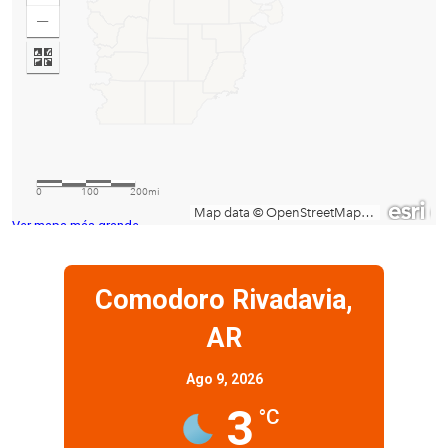
Ver mapa más grande
Comodoro Rivadavia,
AR
Ago 9, 2026
3
°C