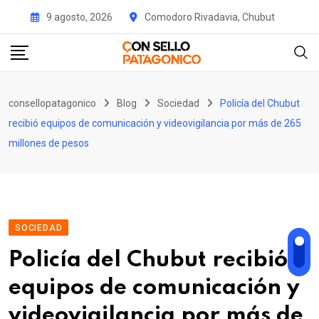
Skip
9 agosto, 2026
Comodoro Rivadavia, Chubut
to
content
consellopatagonico
Blog
Sociedad
Policía del Chubut
recibió equipos de comunicación y videovigilancia por más de 265
millones de pesos
SOCIEDAD
Policía del Chubut recibió
equipos de comunicación y
videovigilancia por más de