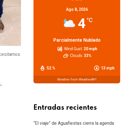
Ago 8, 2026
4
°C
Parcialmente Nublado
Wind Gust:
20 mph
ecesitamos
Clouds:
33%
52 %
13 mph
Weather from WeatherAPI
,
Entradas recientes
“El viaje” de Aguafiestas cierra la agenda