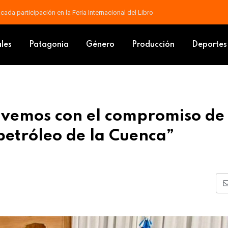
contrarse en el cine con “Yo, Narciso”
s: “Volvemos con el compromiso de eliminar las retenciones al petróleo
ales
Patagonia
Género
Producción
Deportes
olvemos con el compromiso de
 petróleo de la Cuenca”