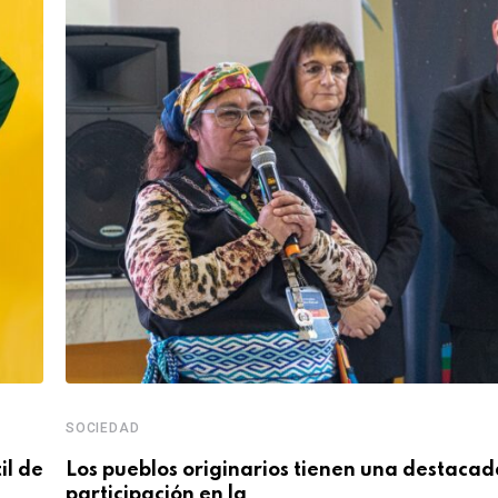
SOCIEDAD
il de
Los pueblos originarios tienen una destacad
participación en la