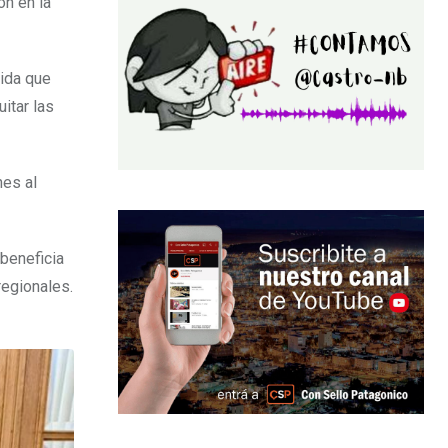
ón en la
ida que
uitar las
nes al
 beneficia
regionales.