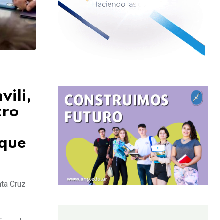
ili,
tro
o
 que
nta Cruz