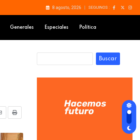
8 agosto, 2026
SEGUINOS :
 de la Cuenca”
Generales
Especiales
Política
Buscar
Share
Print
via
Email