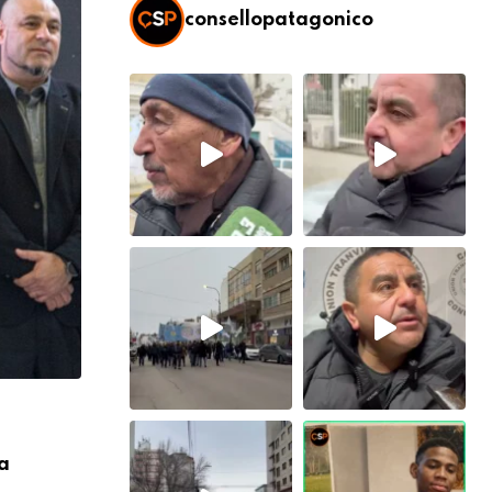
consellopatagonico
CARTELERA
a
Adrián Suar y Natalia Oreiro vuelven a
en