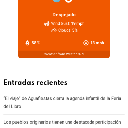
Despejado
Wind Gust:
19 mph
Clouds:
5%
58 %
13 mph
Weather from WeatherAPI
Entradas recientes
“El viaje” de Aguafiestas cierra la agenda infantil de la Feria
del Libro
Los pueblos originarios tienen una destacada participación