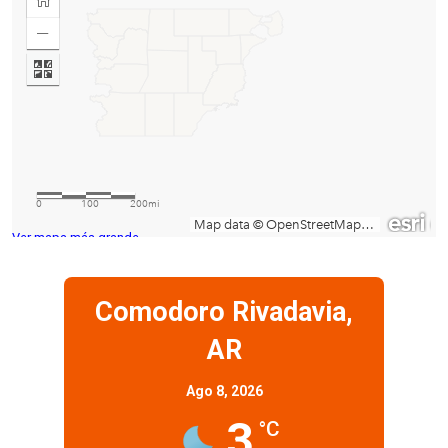
Ver mapa más grande
Comodoro Rivadavia,
AR
Ago 8, 2026
3
°C