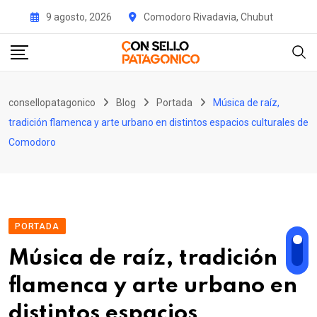
Skip
9 agosto, 2026
Comodoro Rivadavia, Chubut
to
content
consellopatagonico
Blog
Portada
Música de raíz,
tradición flamenca y arte urbano en distintos espacios culturales de
Comodoro
PORTADA
Música de raíz, tradición
flamenca y arte urbano en
distintos espacios