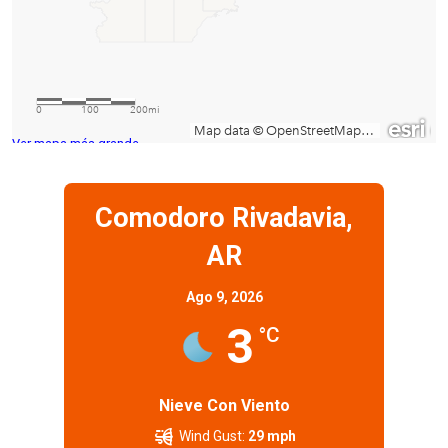
Ver mapa más grande
Comodoro Rivadavia,
AR
Ago 9, 2026
3
°C
Nieve Con Viento
Wind Gust:
29 mph