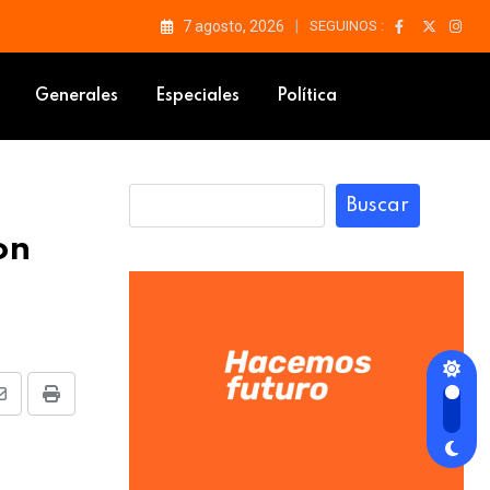
7 agosto, 2026
SEGUINOS :
Generales
Especiales
Política
Buscar
on
Share
Print
via
Email