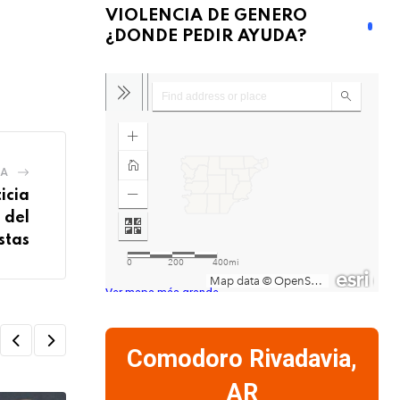
VIOLENCIA DE GENERO
¿DONDE PEDIR AYUDA?
IA
ticia
 del
stas
Ver mapa más grande
Comodoro Rivadavia,
AR