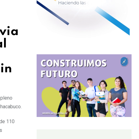
via
al
in
 pleno
Chacabuco.
 de 110
s