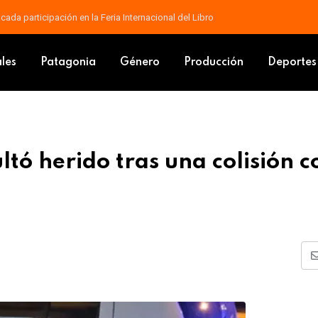
contrarse en el cine con “Yo, Narciso”
dor resultó herido tras una colisión con dos autos en pleno centro
ales
Patagonia
Género
Producción
Deportes
ltó herido tras una colisión c