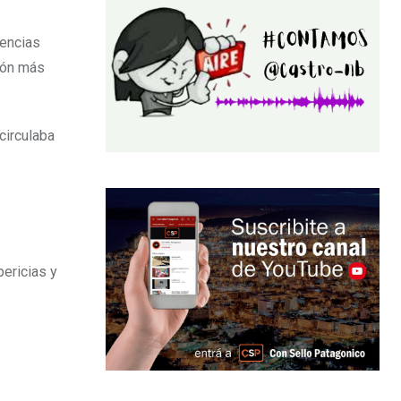
lencias
ión más
circulaba
pericias y