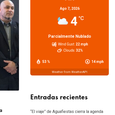
Ago 7, 2026
4
°C
Parcialmente Nublado
Wind Gust:
22 mph
Clouds:
32%
53 %
14 mph
Weather from WeatherAPI
Entradas recientes
CARTELERA
a
Adrián Suar y Natalia Oreiro vuelven a
“El viaje” de Aguafiestas cierra la agenda