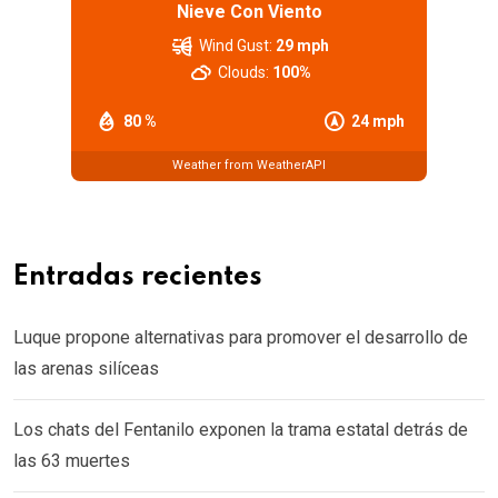
Nieve Con Viento
Wind Gust:
29 mph
Clouds:
100%
80 %
24 mph
Weather from WeatherAPI
Entradas recientes
Luque propone alternativas para promover el desarrollo de
las arenas silíceas
Los chats del Fentanilo exponen la trama estatal detrás de
las 63 muertes