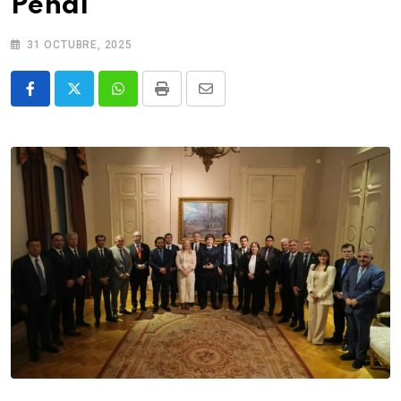
Penal
31 OCTUBRE, 2025
Whatsapp
Print
Share
via
Email