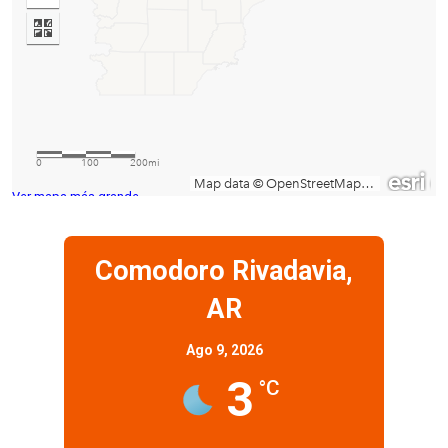
Ver mapa más grande
Comodoro Rivadavia,
AR
Ago 9, 2026
3
°C